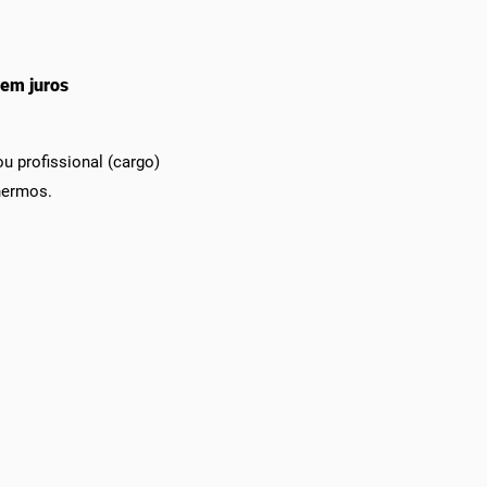
sem juros
ou profissional (cargo)
er
mos.