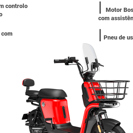
|
om controlo
Motor Bos
o
com
assistê
|
o com
Pneu de us