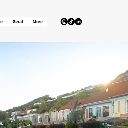
e
Geral
More