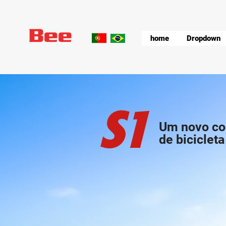
home
Dropdown
S1
Um novo co
de bicicleta